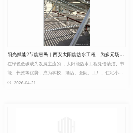
阳光赋能?节能惠民｜西安太阳能热水工程，为多元场景提供稳定热水解决方案
在绿色低碳成为发展主流的 ，太阳能热水工程凭借清洁、节
能、长效等优势，成为学校、酒店、医院、工厂、住宅小区
等场所的 热水供应方案。作为西安本土专业太…
2026-04-21