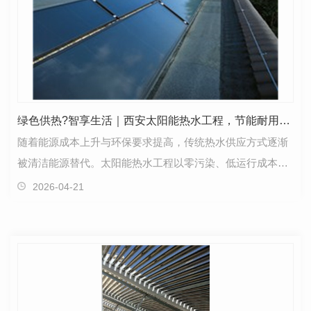
绿色供热?智享生活｜西安太阳能热水工程，节能耐用适配各类集中热水需求
随着能源成本上升与环保要求提高，传统热水供应方式逐渐
被清洁能源替代。太阳能热水工程以零污染、低运行成本、
长寿命、高稳定性成为集中供热水的主流选择。作为西…
2026-04-21