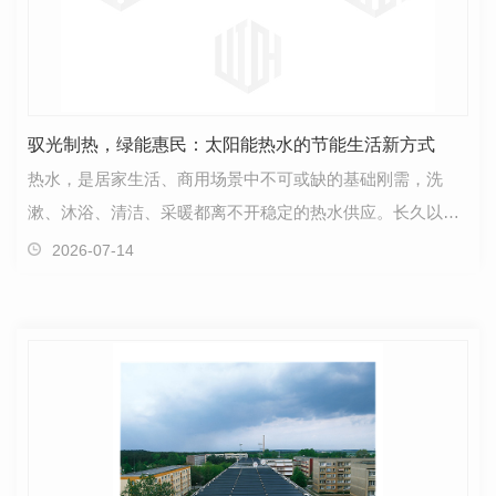
驭光制热，绿能惠民：太阳能热水的节能生活新方式
热水，是居家生活、商用场景中不可或缺的基础刚需，洗
漱、沐浴、清洁、采暖都离不开稳定的热水供应。长久以
来，电热水器、燃气热水器、燃煤锅炉是主流制热选择，
2026-07-14
但…