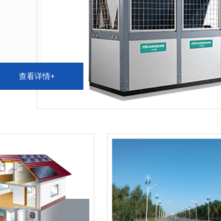
查
看
详
情
+