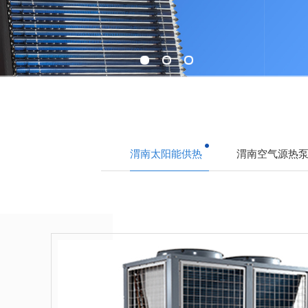
渭南太阳能供热
渭南空气源热