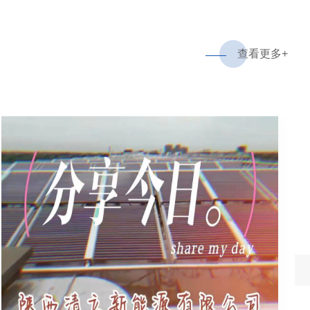
查
看
更
多
+