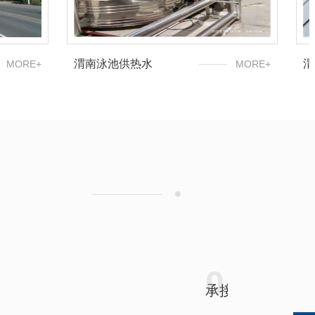
渭南太阳能采暖
MORE+
MORE+
01
综合