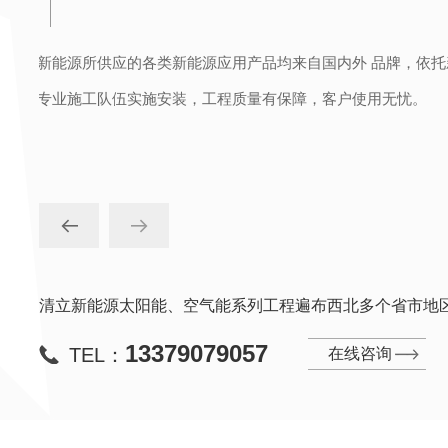
案，并
可根据客户的个性化需求，安排照明灯具风格款式的专属设计
户欢迎。
清立新能源太阳能、空气能系列工程遍布西北多个省市地
13379079057
TEL：
在
线
咨
询