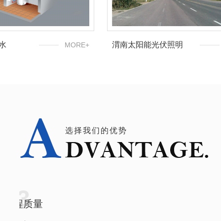
光伏照明
渭南泳池供热水
MORE+
选择我们的优势
04
承接定制